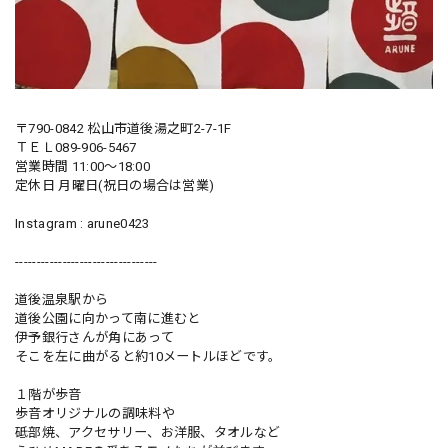
〒790-0842 松山市道後湯之町2-7-1F
ＴＥＬ089-906-5467
営業時間 11:00〜18:00
定休日 月曜日(祝日の場合は営業)
Instagram : arune0423
---------------------------------
道後温泉駅から
道後公園に向かって南に進むと
伊予銀行さんが角にあって
そこを左に曲がると約10メートルほどです。
１階が歩音
歩音オリジナルの調味料や
砥部焼、アクセサリー、お洋服、タオルなど