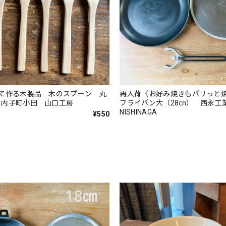
して作る木製品 木のスプーン 丸
再入荷〈お好み焼きもパリっと
 内子町小田 山口工房
フライパン大（28㎝） 西永工
NISHINAGA
¥550