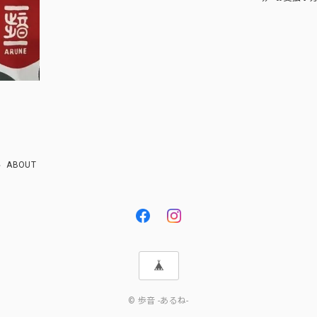
ABOUT
© 歩音 -あるね-