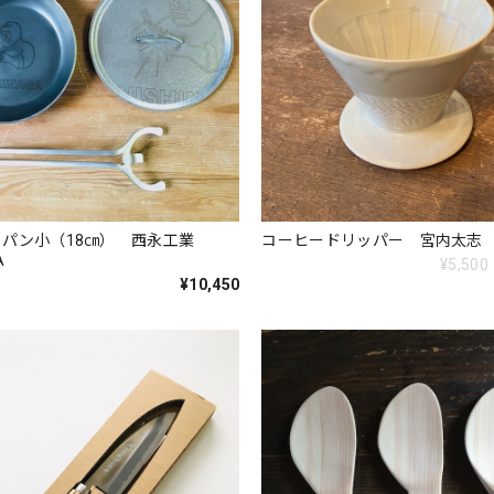
イパン小（18㎝） 西永工業
コーヒードリッパー 宮内太志
A
¥5,500
¥10,450