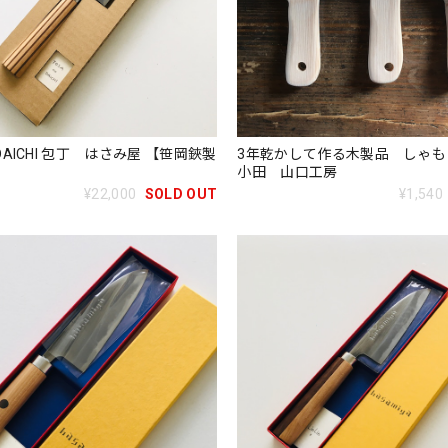
o DAICHI 包丁 はさみ屋 【笹岡鋏製
3年乾かして作る木製品 しゃも
小田 山口工房
¥22,000
SOLD OUT
¥1,540