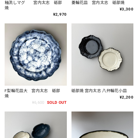
釉流しマグ 宮内太志 砥部
菱輪花皿 宮内太志 砥部焼
焼
¥3,300
¥2,970
F型輪花皿大 宮内太志 砥部
砥部焼 宮内太志 八弁輪花小皿
焼
¥2,200
¥6,600
SOLD OUT