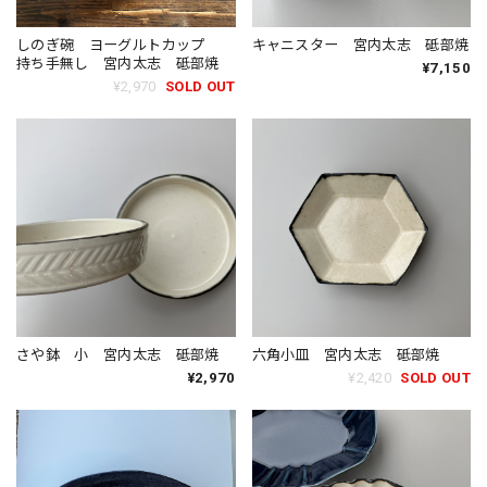
しのぎ碗 ヨーグルトカップ
キャニスター 宮内太志 砥部焼
持ち手無し 宮内太志 砥部焼
¥7,150
¥2,970
SOLD OUT
さや鉢 小 宮内太志 砥部焼
六角小皿 宮内太志 砥部焼
¥2,970
¥2,420
SOLD OUT