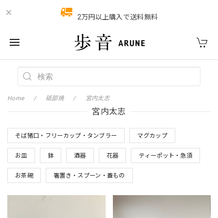
2万円以上購入で送料無料
Home
砥部焼
宮内太志
宮内太志
そば猪口・フリーカップ・タンブラー
マグカップ
お皿
鉢
酒器
花器
ティーポット・急須
お茶碗
箸置き・スプーン・蓋もの