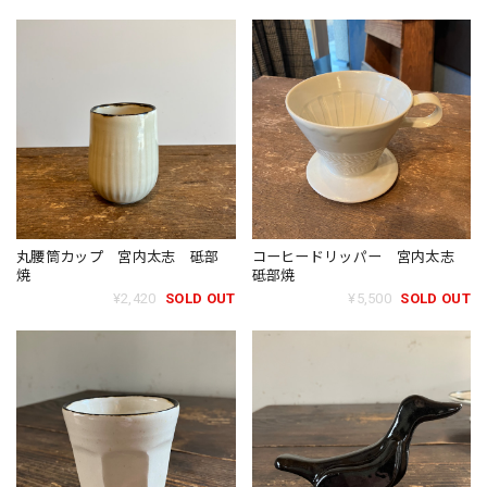
丸腰筒カップ 宮内太志 砥部
コーヒードリッパー 宮内太志
焼
砥部焼
¥2,420
SOLD OUT
¥5,500
SOLD OUT