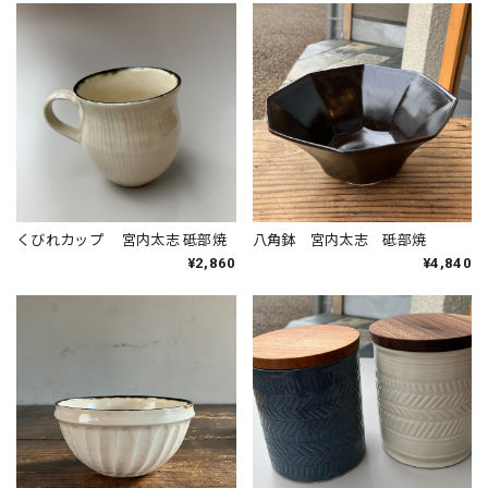
くびれカップ 宮内太志 砥部焼
八角鉢 宮内太志 砥部焼
¥2,860
¥4,840