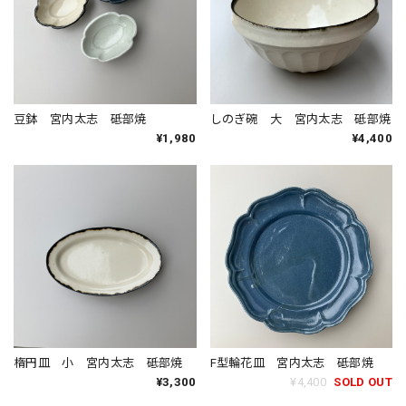
豆鉢 宮内太志 砥部焼
しのぎ碗 大 宮内太志 砥部焼
¥1,980
¥4,400
楕円皿 小 宮内太志 砥部焼
F型輪花皿 宮内太志 砥部焼
¥3,300
¥4,400
SOLD OUT