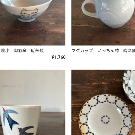
茶碗小 陶彩窯 砥部焼
マグカップ いっちん椿 陶彩
¥1,760