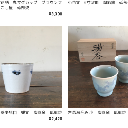
お花柄 丸マグカップ ブラウンフ
小花文 6寸深皿 陶彩窯 砥部
すこし屋 砥部焼
¥3,300
 蕎麦猪口 蝶文 陶彩窯 砥部焼
左馬湯呑み 小 陶彩窯 砥部焼
¥2,420