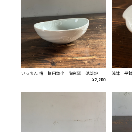
いっちん 椿 楕円鉢小 陶彩窯 砥部焼
浅鉢 平
¥2,200