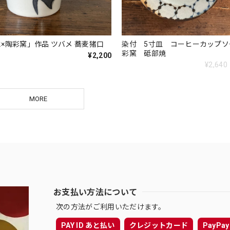
×陶彩窯」作品 ツバメ 蕎麦猪口
染付 5寸皿 コーヒーカップソ
彩窯 砥部焼
¥2,200
¥2,640
MORE
お支払い方法について
次の方法がご利用いただけます。
PAY ID あと払い
クレジットカード
PayPay