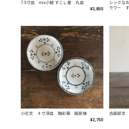
7.5寸皿 mix小紋 すこし屋 丸皿
シックな
ラワー 
¥3,850
小花文 ４寸深皿 陶彩窯 砥部焼
古砥部文
¥2,750