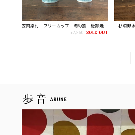
安南染付 フリーカップ 陶彩窯 砥部焼
「杉浦非水
¥2,860
SOLD OUT