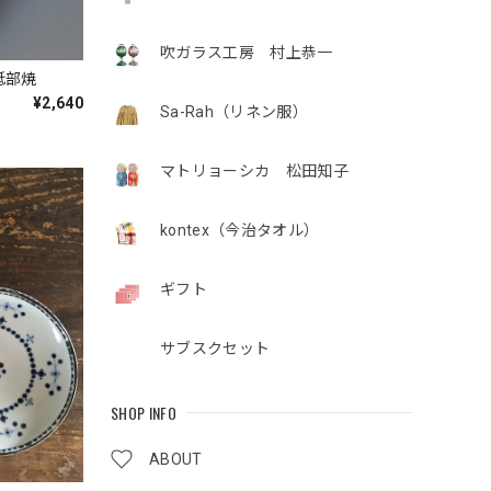
吹ガラス工房 村上恭一
砥部焼
¥2,640
Sa-Rah（リネン服）
マトリョーシカ 松田知子
kontex（今治タオル）
ギフト
サブスクセット
SHOP INFO
ABOUT