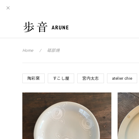
Home
砥部焼
陶彩窯
すこし屋
宮内太志
atelier chie