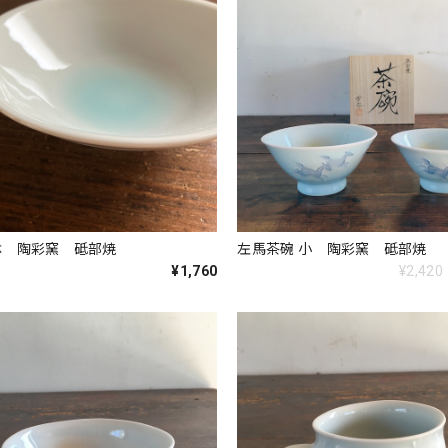
鉢 陶彩窯 砥部焼
左馬茶碗 小 陶彩窯 砥部焼
¥1,760
¥2,420