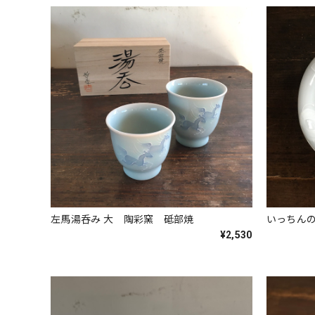
左馬湯呑み 大 陶彩窯 砥部焼
¥2,530