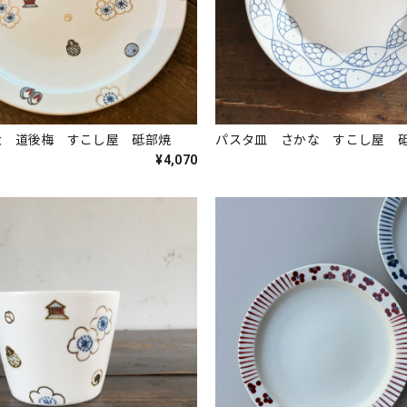
大 道後梅 すこし屋 砥部焼
パスタ皿 さかな すこし屋 
¥4,070