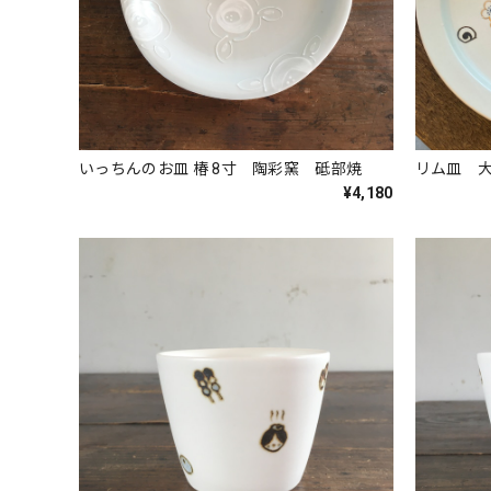
いっちんのお皿 椿 8寸 陶彩窯 砥部焼
リム皿 
¥4,180