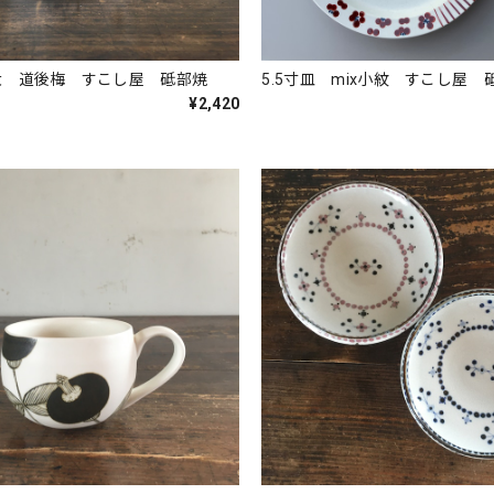
大 道後梅 すこし屋 砥部焼
5.5寸皿 mix小紋 すこし屋 
¥2,420