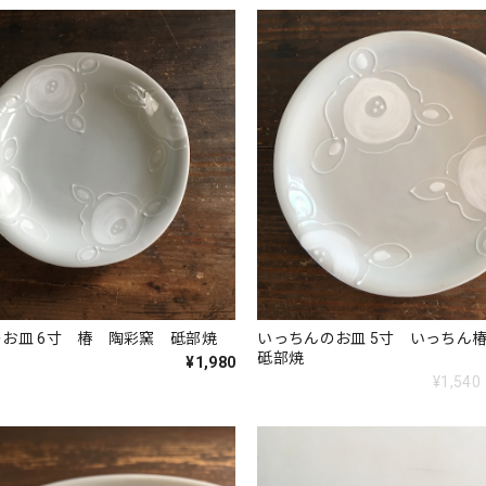
いっちんのお皿 6寸 椿 陶彩窯 砥部焼
いっちんのお皿 5寸 いっち
砥部焼
¥1,980
¥1,540