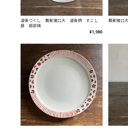
道後づくし 蕎麦猪口大 道後柄 すこし
蕎麦猪口
屋 砥部焼
¥1,980