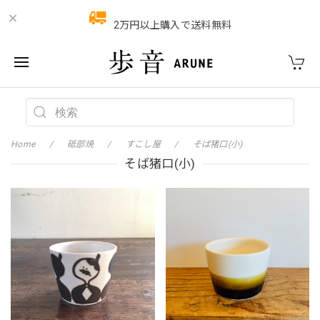
2万円以上購入で送料無料
Home
砥部焼
すこし屋
そば猪口(小)
そば猪口(小)