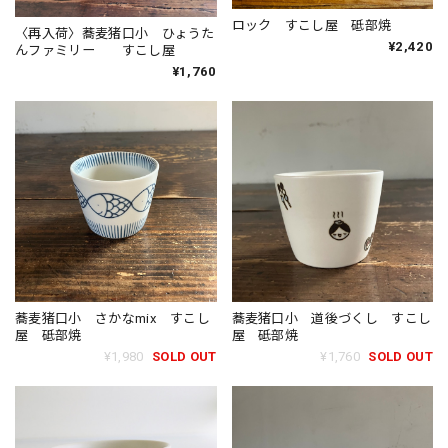
ロック すこし屋 砥部焼
〈再入荷〉蕎麦猪口小 ひょうた
¥2,420
んファミリー すこし屋
¥1,760
蕎麦猪口小 さかなmix すこし
蕎麦猪口小 道後づくし すこし
屋 砥部焼
屋 砥部焼
¥1,980
SOLD OUT
¥1,760
SOLD OUT