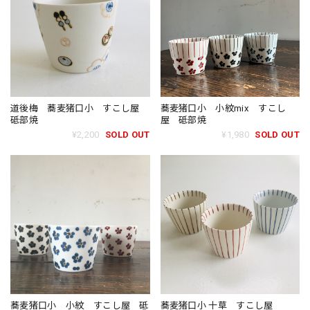
道後梅 蕎麦猪口小 すこし屋
蕎麦猪口小 小紋mix すこし
砥部焼
屋 砥部焼
¥2,200
SOLD OUT
¥1,980
SOLD OUT
蕎麦猪口小 小紋 すこし屋 砥
蕎麦猪口小 十草 すこし屋