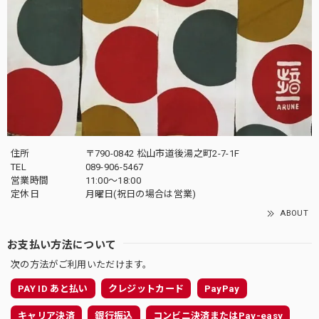
住所
〒790-0842 松山市道後湯之町2-7-1F
TEL
089-906-5467
営業時間
11:00〜18:00
定休日
月曜日(祝日の場合は営業)
ABOUT
お支払い方法について
次の方法がご利用いただけます。
PAY ID あと払い
クレジットカード
PayPay
キャリア決済
銀行振込
コンビニ決済またはPay-easy