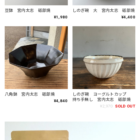
豆鉢 宮内太志 砥部焼
しのぎ碗 大 宮内太志 砥部焼
¥1,980
¥4,400
八角鉢 宮内太志 砥部焼
しのぎ碗 ヨーグルトカップ
持ち手無し 宮内太志 砥部焼
¥4,840
¥2,970
SOLD OUT