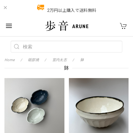
2万円以上購入で送料無料
Home
砥部焼
宮内太志
鉢
鉢