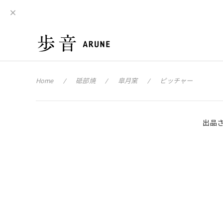
Home
砥部焼
皐月窯
ピッチャー
出品