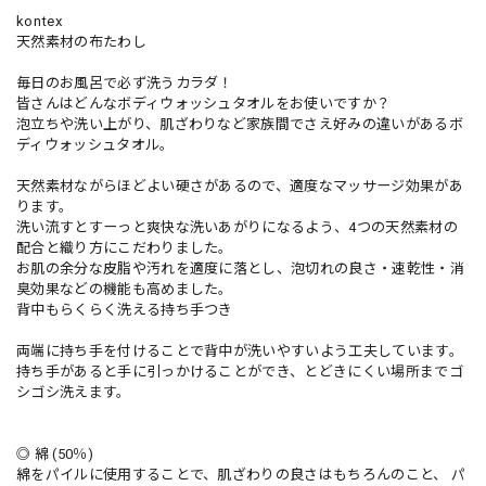
kontex
天然素材の布たわし
毎日のお風呂で必ず洗うカラダ！
皆さんはどんなボディウォッシュタオルをお使いですか？
泡立ちや洗い上がり、肌ざわりなど家族間でさえ好みの違いがあるボ
ディウォッシュタオル。
天然素材ながらほどよい硬さがあるので、適度なマッサージ効果があ
ります。
洗い流すとすーっと爽快な洗いあがりになるよう、4つの天然素材の
配合と織り方にこだわりました。
お肌の余分な皮脂や汚れを適度に落とし、泡切れの良さ・速乾性・消
臭効果などの機能も高めました。
背中もらくらく洗える持ち手つき
両端に持ち手を付けることで背中が洗いやすいよう工夫しています。
持ち手があると手に引っかけることができ、とどきにくい場所までゴ
シゴシ洗えます。
◎ 綿 (50％)
綿をパイルに使用することで、肌ざわりの良さはもちろんのこと、 パ