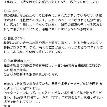
イルはループ状なので空気が含みやすくなり、泡立ちを良くします。
◎ 麻 (10％)
麻の繊維はマカロニのように中央に大きな穴が開いているので、通気
性が良く、速乾性があります。 また、ペクチンと呼ばれる成分が含ま
れ、汚れが付着しにくくなっています。 雑菌の繁殖の元になる汚れと
水分が溜まりにくいため、浴用タオルにはピッタリの素材です。
◎ 和紙 (35％)
和紙はお肌の余分な皮脂や汚れを適度に落とし、お肌を傷つけにくい
特長があります。 また、軽くて乾きが速く、ハリがあるのでタオルに
してもよじれにくいのも嬉しいですよね。
◎ 備長炭繊維 (5％)
独自の製法で備長炭を微粒子にしレーヨン糸(天然由来繊維)に練り込
んだ備長炭繊維。
においを吸着する消臭効果があります。
布たわしをお湯で濡らせてから、石鹼やボディーソープなどを円を描
くように良く泡立てます。
泡をクッションにして、力を入れすぎないよう優しく体を洗ってくだ
さい。 使用後はお湯でしっかりとすすいで水気を切り、風通しの良い
場所で乾かしてください。
説明