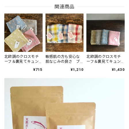
関連商品
北欧調のクロスモチ
敏感肌の方も安心な
北欧調のクロスモチ
ーフ＆裏見てキュン
肌なじみの良さ ブ
ーフ＆裏見てキュン
♡ リネンプラス ハ
ロックチェック フ
♡ リネンプラス フ
¥715
¥1,210
¥1,430
ンドタオル kontex
ェイスタオル
ェイスタオル
kontex
kontex