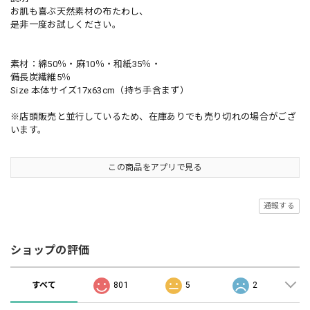
お肌も喜ぶ天然素材の布たわし、
是非一度お試しください。
素材：綿50％・麻10％・和紙35％・
備長炭繊維5％
Size 本体サイズ17x63cm（持ち手含まず）
※店頭販売と並行しているため、在庫ありでも売り切れの場合がござ
います。
この商品をアプリで見る
通報する
ショップの評価
すべて
801
5
2