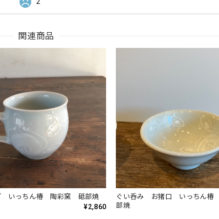
2
関連商品
プ いっちん椿 陶彩窯 砥部焼
ぐい呑み お猪口 いっちん椿
部焼
¥2,860