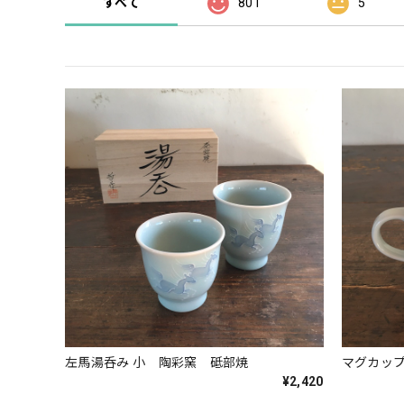
すべて
801
5
左馬湯呑み 小 陶彩窯 砥部焼
マグカッ
¥2,420