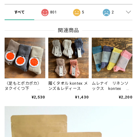
すべて
801
5
2
関連商品
〈足もとポカポカ〉
履くタオル kontex メ
ムレナイ リネンソ
ヌクイくつ下
ンズ＆レディース
ックス kontex 靴
kontex
下
¥2,530
¥1,430
¥2,200