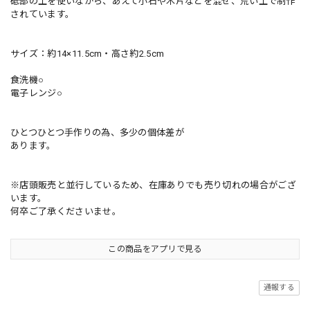
砥部の土を使いながら、あえて小石や木片などを混ぜ、荒い土で制作
されています。
サイズ：約14×11.5cm・高さ約2.5cm
食洗機○
電子レンジ○
ひとつひとつ手作りの為、多少の個体差が
あります。
※店頭販売と並行しているため、在庫ありでも売り切れの場合がござ
います。
何卒ご了承くださいませ。
この商品をアプリで見る
通報する