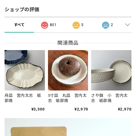
ショップの評価
すべて
801
5
2
関連商品
舟皿 宮内太志 砥
5寸皿 丸皿 宮内太
さや鉢 小 宮内太
部焼
志 砥部焼
志 砥部焼
¥3,300
¥2,970
¥2,970