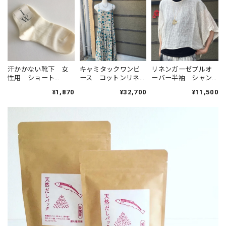
汗かかない靴下 女
キャミタックワンピ
リネンガーゼプルオ
性用 ショート
ース コットンリネ
ーバー半袖 シャン
丈 和紙のイシカ
ンナチュラルバブル
ブレーナチュラル
¥1,870
¥32,700
¥11,500
ワ
Sa-Rah