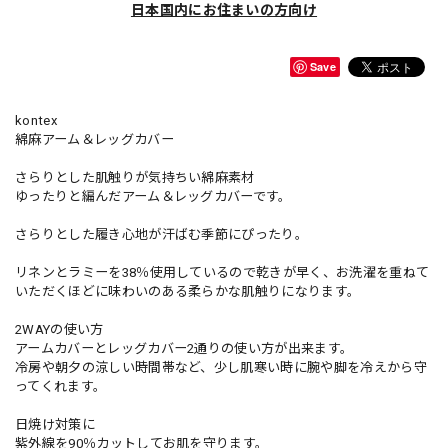
日本国内にお住まいの方向け
Save
kontex
綿麻アーム＆レッグカバー
さらりとした肌触りが気持ちい綿麻素材
ゆったりと編んだアーム＆レッグカバーです。
さらりとした履き心地が汗ばむ季節にぴったり。
リネンとラミーを38％使用しているので乾きが早く、お洗濯を重ねて
いただくほどに味わいのある柔らかな肌触りになります。
2WAYの使い方
アームカバーとレッグカバー2通りの使い方が出来ます。
冷房や朝夕の涼しい時間帯など、少し肌寒い時に腕や脚を冷えから守
ってくれます。
日焼け対策に
紫外線を90％カットしてお肌を守ります。