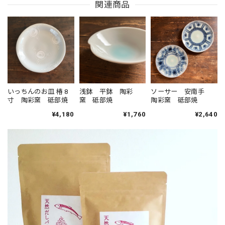
関連商品
いっちんのお皿 椿 8
浅鉢 平鉢 陶彩
ソーサー 安南手
寸 陶彩窯 砥部焼
窯 砥部焼
陶彩窯 砥部焼
¥4,180
¥1,760
¥2,640