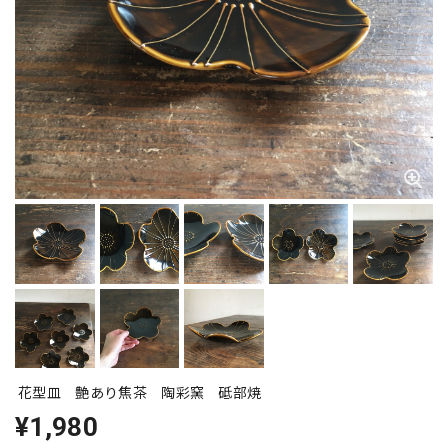
花型皿 艶あり焦茶 陶彩窯 砥部焼
¥1,980