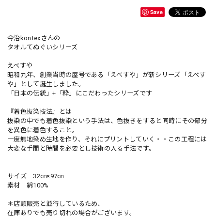
Save
今治kontexさんの
タオルてぬぐいシリーズ
えべすや
昭和九年、創業当時の屋号である「えべすや」が新シリーズ「えべす
や」として誕生しました。
「日本の伝統」+「粋」にこだわったシリーズです
『着色抜染技法』とは
抜染の中でも着色抜染という手法は、色抜きをすると同時にその部分
を異色に着色すること。
一度無地染め生地を作り、それにプリントしていく・・この工程には
大変な手間と時間を必要とし技術の入る手法です。
サイズ 32㎝×97㎝
素材 綿100%
＊店頭販売と並行しているため、
在庫ありでも売り切れの場合がございます。