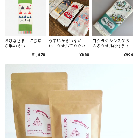
おひなさま にじゆ
うすいかるいなが
ヨシタケシンスケお
ら手ぬぐい
い タオルてぬぐい
ふろタオル(小) うす
布ごよみ kontex
いかるいながい タ
¥1,870
¥880
¥990
オルてぬぐい 布ごよ
み kontex