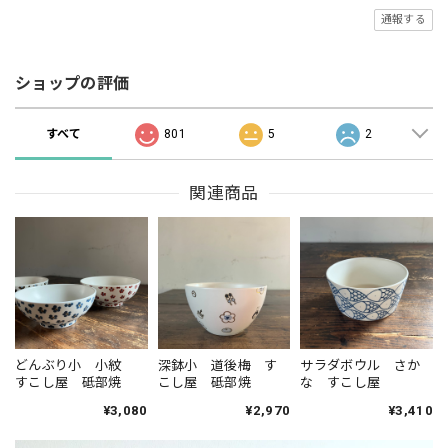
通報する
ショップの評価
すべて
801
5
2
関連商品
どんぶり小 小紋
深鉢小 道後梅 す
サラダボウル さか
すこし屋 砥部焼
こし屋 砥部焼
な すこし屋
¥3,080
¥2,970
¥3,410