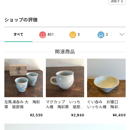
通報する
ショップの評価
すべて
801
5
2
関連商品
左馬湯呑み 大 陶彩
マグカップ いっち
ぐい呑み お猪口
窯 砥部焼
ん椿 陶彩窯 砥部
いっちん椿 陶彩
焼
窯 砥部焼
¥2,530
¥2,860
¥4,400