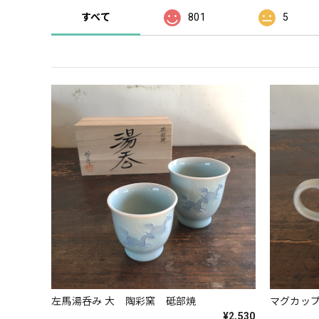
すべて
801
5
左馬湯呑み 大 陶彩窯 砥部焼
マグカッ
¥2,530