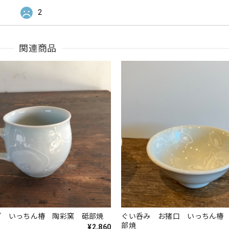
2
関連商品
プ いっちん椿 陶彩窯 砥部焼
ぐい呑み お猪口 いっちん椿
部焼
¥2,860