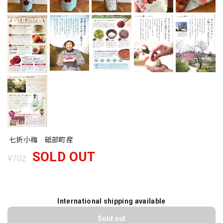
七折小梅 砥部町産
SOLD OUT
¥702
International shipping available
Sold out