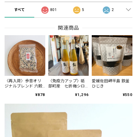
すべて
801
5
2
関連商品
〈再入荷〉歩音オリ
〈免疫力アップ〉砥
愛媛佐田岬半島 鉄釜
ジナルブレンド 六穀
部町産 七折梅シロ
ひじき
米
ップ
¥878
¥1,296
¥550