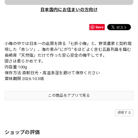
日本国内にお住まいの方向け
Save
小梅の中では日本一の品質を誇る「七折小梅」と、野菜農家と契約栽
培した「赤シソ」、海の恵み"にがり"をほどよく含む五島列島を臨む
長崎産「天然塩」だけで作った安心安全の梅干しです。
固さは柔らかめです。
内容量:100g
保存方法:直射日光・高温多湿を避けて保存ください
賞味期限 2026.10.3頃
この商品をアプリで見る
通報する
ショップの評価