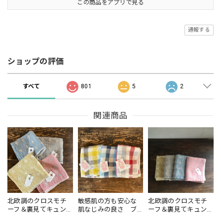
この商品をアプリで見る
通報する
ショップの評価
すべて
801
5
2
関連商品
北欧調のクロスモチ
敏感肌の方も安心な
北欧調のクロスモチ
ーフ＆裏見てキュン
肌なじみの良さ ブ
ーフ＆裏見てキュン
♡ リネンプラス ハ
ロックチェック フ
♡ リネンプラス フ