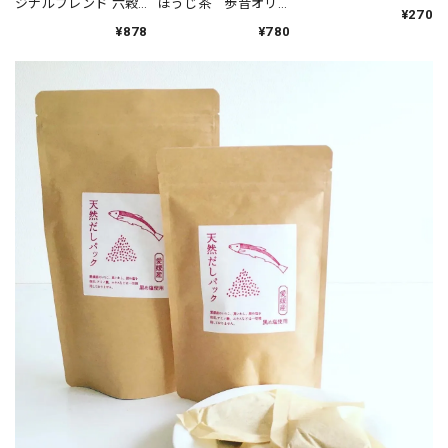
ジナルブレンド 六穀
ほうじ茶 歩音オリ
¥270
米
ジナル ほうじ茶
¥878
¥780