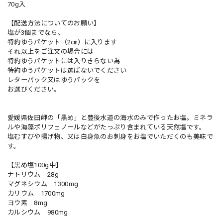
70g入
【配送方法についてのお願い】
塩が3個までなら、
特約ゆうパケット（2㎝）に入ります
それ以上をご注文の場合には
特約ゆうパケットには入りきらない為
特約ゆうパケットは選ばないでください
レターパック又はゆうパックを
お選びください。
愛媛県佐田岬の「黒め」と豊後水道の海水のみで作ったお塩。ミネラ
ルや海藻ポリフェノールなどがたっぷり含まれている天然塩です。
塩むすびや揚げ物、又は白身魚のお刺身をお塩でいただくのも美味で
す。
【黒め塩100g中】
ナトリウム 28g
マグネシウム 1300mg
カリウム 1700mg
ヨウ素 8mg
カルシウム 980mg