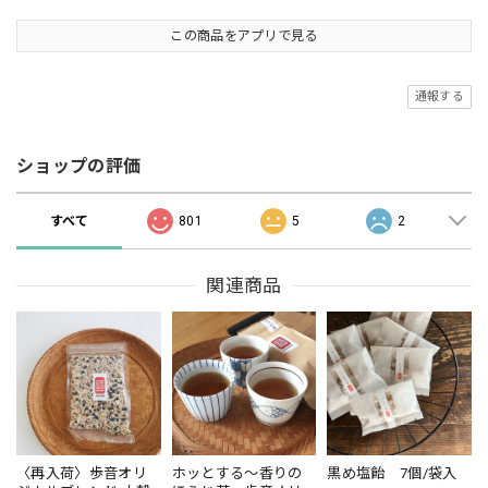
この商品をアプリで見る
通報する
ショップの評価
すべて
801
5
2
関連商品
〈再入荷〉歩音オリ
ホッとする〜香りの
黒め塩飴 7個/袋入