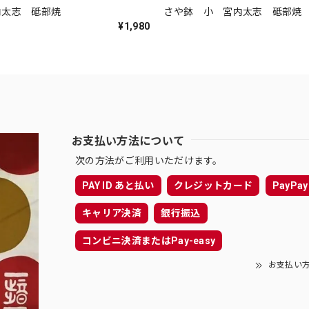
内太志 砥部焼
さや鉢 小 宮内太志 砥部
¥1,980
お支払い方法について
次の方法がご利用いただけます。
PAY ID あと払い
クレジットカード
PayPay
キャリア決済
銀行振込
コンビニ決済またはPay-easy
お支払い