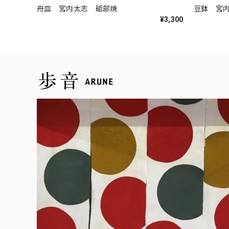
舟皿 宮内太志 砥部焼
豆鉢 宮
¥3,300