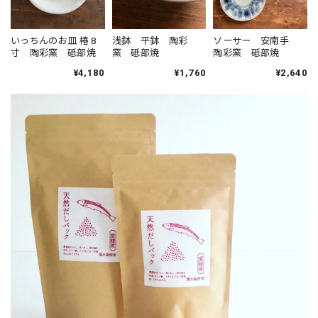
いっちんのお皿 椿 8
浅鉢 平鉢 陶彩
ソーサー 安南手
寸 陶彩窯 砥部焼
窯 砥部焼
陶彩窯 砥部焼
¥4,180
¥1,760
¥2,640