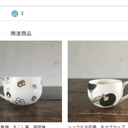
2
関連商品
道後梅 すこし屋 砥部焼
シックなお花柄 丸マグカップ