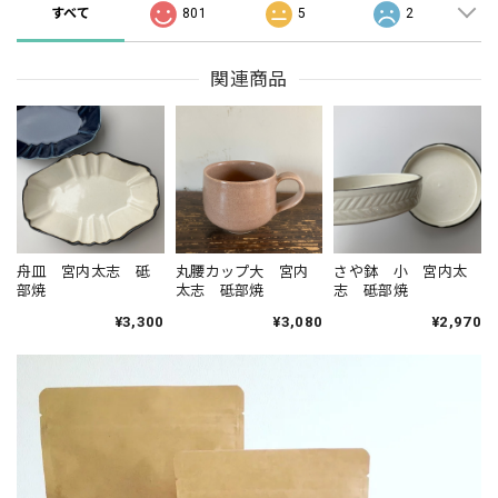
すべて
801
5
2
関連商品
舟皿 宮内太志 砥
丸腰カップ大 宮内
さや鉢 小 宮内太
部焼
太志 砥部焼
志 砥部焼
¥3,300
¥3,080
¥2,970