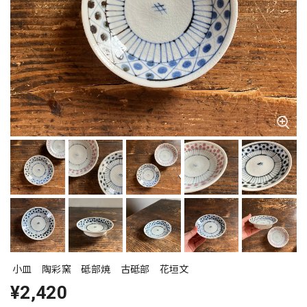
小皿 陶彩窯 砥部焼 古砥部 花垣文
¥2,420