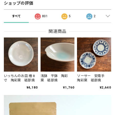
ショップの評価
すべて
801
5
2
関連商品
いっちんのお皿 椿 8
浅鉢 平鉢 陶彩
ソーサー 安南手
寸 陶彩窯 砥部焼
窯 砥部焼
陶彩窯 砥部焼
¥4,180
¥1,760
¥2,640