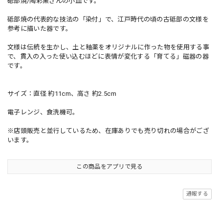
砥部焼/陶彩窯さんの小皿です。
砥部焼の代表的な技法の「染付」で、江戸時代の頃の古砥部の文様を
参考に描いた器です。
文様は伝統を生かし、土と釉薬をオリジナルに作った物を使用する事
で、貫入の入った使い込むほどに表情が変化する「育てる」磁器の器
です。
サイズ：直径 約11cm、高さ 約2.5cm
電子レンジ、食洗機可。
※店頭販売と並行しているため、在庫ありでも売り切れの場合がござ
います。
この商品をアプリで見る
通報する