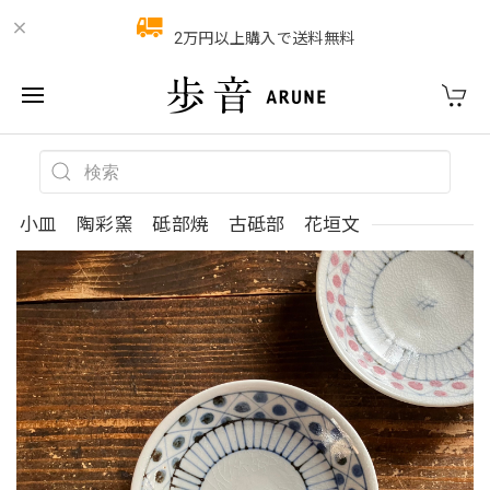
2万円以上購入で送料無料
小皿 陶彩窯 砥部焼 古砥部 花垣文