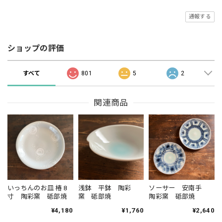
通報する
ショップの評価
すべて
801
5
2
関連商品
いっちんのお皿 椿 8
浅鉢 平鉢 陶彩
ソーサー 安南手
寸 陶彩窯 砥部焼
窯 砥部焼
陶彩窯 砥部焼
¥4,180
¥1,760
¥2,640