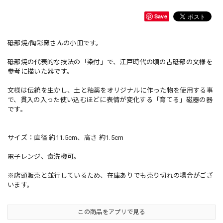
Save
砥部焼/陶彩窯さんの小皿です。
砥部焼の代表的な技法の「染付」で、江戸時代の頃の古砥部の文様を
参考に描いた器です。
文様は伝統を生かし、土と釉薬をオリジナルに作った物を使用する事
で、貫入の入った使い込むほどに表情が変化する「育てる」磁器の器
です。
サイズ：直径 約11.5cm、高さ 約1.5cm
電子レンジ、食洗機可。
※店頭販売と並行しているため、在庫ありでも売り切れの場合がござ
います。
この商品をアプリで見る