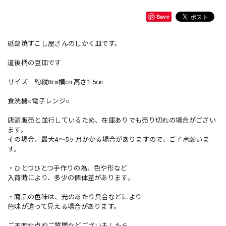
Save
砥部焼すこし屋さんのしかく皿です。
道後柄の豆皿です
サイズ 約縦8㎝横㎝ 高さ1.5㎝
食洗機○電子レンジ○
店頭販売と並行しているため、在庫ありでも売り切れの場合がござい
ます。
その場合、最大4〜5ヶ月かかる場合がありますので、ご了承願いま
す。
・ひとつひとつ手作りの為、色や形など
入荷時により、多少の個体差があります。
・商品の色味は、光のあたり具合などにより
色味が違って見える場合があります。
ご不明な点やご質問などございましたら、