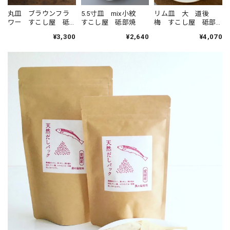
丸皿 ブラウンフラ
5.5寸皿 mix小紋
リム皿 大 道後
ワー すこし屋 砥
すこし屋 砥部焼
梅 すこし屋 砥部
部焼
焼
¥3,300
¥2,640
¥4,070