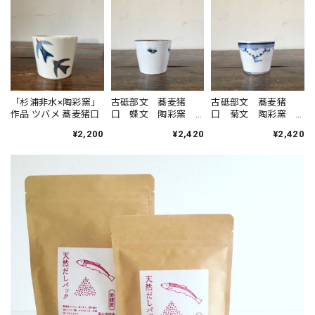
「杉浦非水×陶彩窯」
古砥部文 蕎麦猪
古砥部文 蕎麦猪
作品 ツバメ 蕎麦猪口
口 蝶文 陶彩窯
口 菊文 陶彩窯
砥部焼
砥部焼
¥2,200
¥2,420
¥2,420