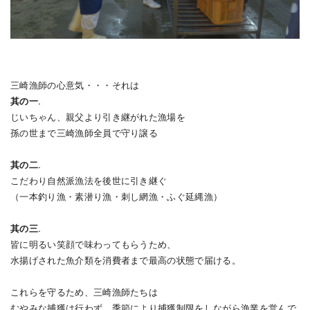
三崎漁師の心意気・・・それは
其の一
.
じいちゃん、親父より引き継がれた漁場を
孫の世まで三崎漁師全員で守り譲る
其の二
.
こだわり自然派漁法を後世に引き継ぐ
（一本釣り漁・素潜り漁・刺し網漁・ふぐ延縄漁）
其の三
.
皆に明るい笑顔で味わってもらうため、
水揚げされた魚介類を消費者まで最高の状態で届ける。
これらを守るため、三崎漁師たちは
むやみな捕獲は行わず、季節により捕獲制限をしながら漁業を営んで