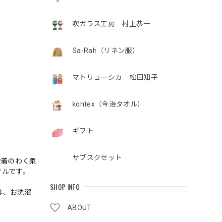
吹ガラス工房 村上恭一
Sa-Rah（リネン服）
マトリョーシカ 松田知子
kontex（今治タオル）
ギフト
サブスクセット
愛着のわく柔
オルです。
SHOP INFO
は、お洗濯
ABOUT