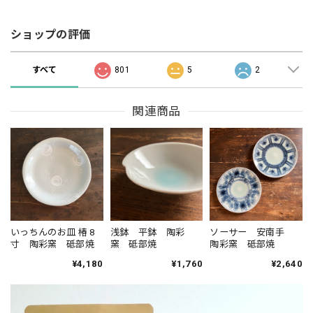
ショップの評価
すべて
801
5
2
関連商品
いっちんのお皿 椿 8
浅鉢 平鉢 陶彩
ソーサー 安南手
寸 陶彩窯 砥部焼
窯 砥部焼
陶彩窯 砥部焼
¥4,180
¥1,760
¥2,640