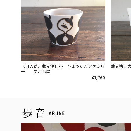
〈再入荷〉蕎麦猪口小 ひょうたんファミリ
蕎麦猪口
ー すこし屋
¥1,760