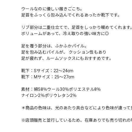
ウールなのに優しい履きごこち。
足首をふっくら包み込んでくれるあったか靴下です。
リブ部分は二重仕立てで、足首をしっかり暖めてくれます
ボリュームがあって、冷え取りの強い味方に◎
足を覆う部分は、ふかふかパイル。
足を包み込むパイルが、 クッション性もあり
足が疲れず、ルームソックスにもおすすめです。
靴下：Sサイズ：22～24cm
靴下：Mサイズ：25～27cm
素材：綿58％ウール30％ポリエステル8％
ナイロン2％ポリウレタン2％
＊商品の色味は、光のあたり具合などにより色味が違って
※店頭販売と並行しているため、在庫ありでも売り切れの