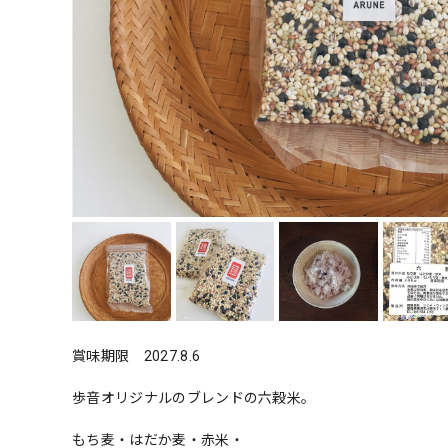
賞味期限 2027.8.6
歩音オリジナルのブレンドの六穀米。
もち麦・はだか麦・赤米・