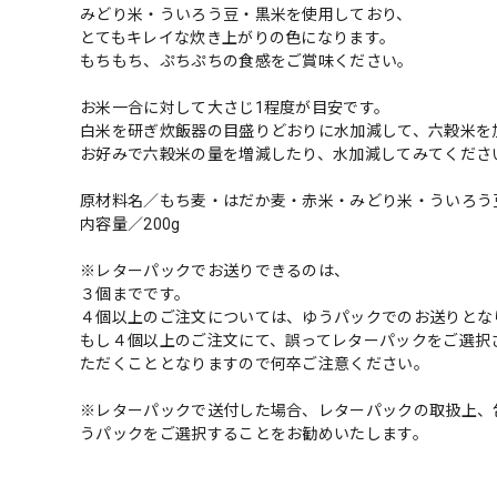
みどり米・ういろう豆・黒米を使用しており、
とてもキレイな炊き上がりの色になります。
もちもち、ぷちぷちの食感をご賞味ください。
お米一合に対して大さじ1程度が目安です。
白米を研ぎ炊飯器の目盛りどおりに水加減して、六穀米を
お好みで六穀米の量を増減したり、水加減してみてくださ
原材料名／もち麦・はだか麦・赤米・みどり米・ういろう
内容量／200g
※レターパックでお送りできるのは、
３個までです。
４個以上のご注文については、ゆうパックでのお送りとな
もし４個以上のご注文にて、誤ってレターパックをご選択
ただくこととなりますので何卒ご注意ください。
※レターパックで送付した場合、レターパックの取扱上、
うパックをご選択することをお勧めいたします。