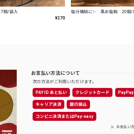
7個/袋入
塩分補給に✨ 黒め塩飴 20個/
¥270
お支払い方法について
次の方法がご利用いただけます。
PAY ID あと払い
クレジットカード
PayPay
キャリア決済
銀行振込
コンビニ決済またはPay-easy
お支払い