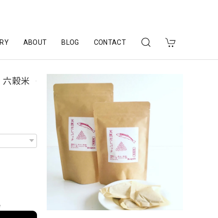
RY
ABOUT
BLOG
CONTACT
 六穀米
e