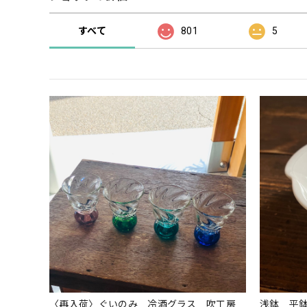
すべて
801
5
〈再入荷〉ぐいのみ 冷酒グラス 吹工房
浅鉢 平