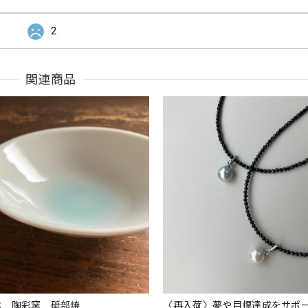
2
関連商品
鉢 陶彩窯 砥部焼
〈再入荷〉夢や目標達成をサポ