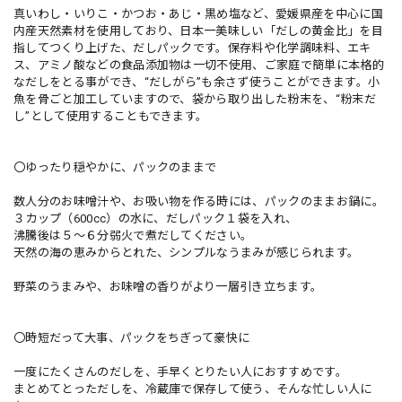
真いわし・いりこ・かつお・あじ・黒め塩など、愛媛県産を中心に国
内産天然素材を使用しており、日本一美味しい「だしの黄金比」を目
指してつくり上げた、だしパックです。保存料や化学調味料、エキ
ス、アミノ酸などの食品添加物は一切不使用、ご家庭で簡単に本格的
なだしをとる事ができ、“だしがら”も余さず使うことができます。小
魚を骨ごと加工していますので、袋から取り出した粉末を、“粉末だ
し”として使用することもできます。
〇ゆったり穏やかに、パックのままで
数人分のお味噌汁や、お吸い物を作る時には、パックのままお鍋に。
３カップ（600cc）の水に、だしパック１袋を入れ、
沸騰後は５～６分弱火で煮だしてください。
天然の海の恵みからとれた、シンプルなうまみが感じられます。
野菜のうまみや、お味噌の香りがより一層引き立ちます。
〇時短だって大事、パックをちぎって豪快に
一度にたくさんのだしを、手早くとりたい人におすすめです。
まとめてとっただしを、冷蔵庫で保存して使う、そんな忙しい人に