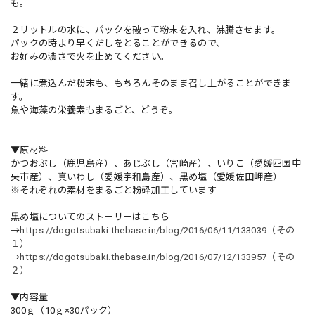
も。
２リットルの水に、パックを破って粉末を入れ、沸騰させます。
パックの時より早くだしをとることができるので、
お好みの濃さで火を止めてください。
一緒に煮込んだ粉末も、もちろんそのまま召し上がることができま
す。
魚や海藻の栄養素もまるごと、どうぞ。
▼原材料
かつおぶし（鹿児島産）、あじぶし（宮崎産）、いりこ（愛媛四国中
央市産）、真いわし（愛媛宇和島産）、黒め塩（愛媛佐田岬産）
※それぞれの素材をまるごと粉砕加工しています
黒め塩についてのストーリーはこちら
→
https://dogotsubaki.thebase.in/blog/2016/06/11/133039（その
１）
→
https://dogotsubaki.thebase.in/blog/2016/07/12/133957（その
２）
▼内容量
300ｇ（10ｇ×30パック）