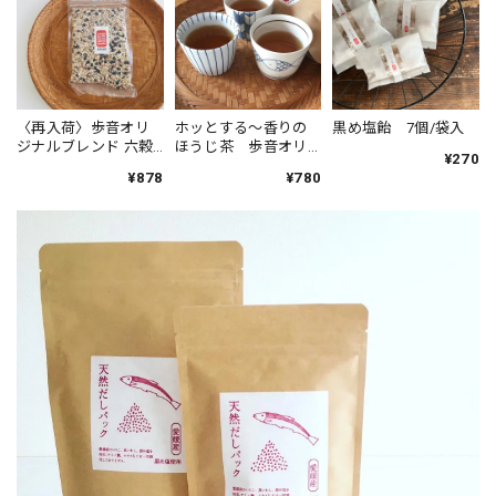
〈再入荷〉歩音オリ
ホッとする〜香りの
黒め塩飴 7個/袋入
ジナルブレンド 六穀
ほうじ茶 歩音オリ
¥270
米
ジナル ほうじ茶
¥878
¥780