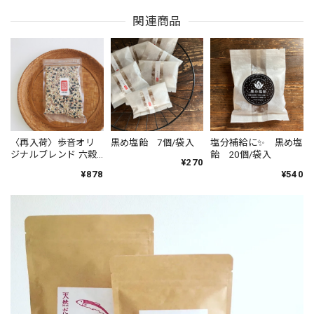
関連商品
〈再入荷〉歩音オリ
黒め塩飴 7個/袋入
塩分補給に✨ 黒め塩
ジナルブレンド 六穀
飴 20個/袋入
¥270
米
¥878
¥540