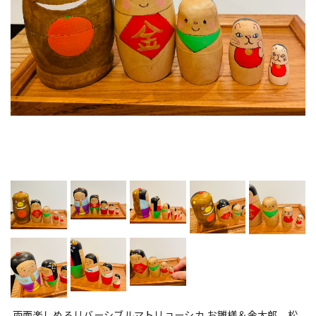
両面楽しめるリバーシブルマトリョーシカ お雛様＆金太郎 松