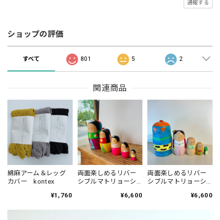
通報する
ショップの評価
すべて
801
5
2
関連商品
綿麻アーム＆レッグ
両面楽しめるリバー
両面楽しめるリバー
カバー kontex
シブルマトリョーシ
シブルマトリョーシ
カ 桃太郎＆お雛様
カ 桃太郎＆親指
¥1,760
¥6,600
¥6,600
松田知子
姫 松田知子