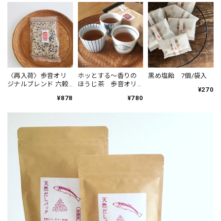
〈再入荷〉歩音オリ
ホッとする〜香りの
黒め塩飴 7個/袋入
ジナルブレンド 六穀
ほうじ茶 歩音オリ
¥270
米
ジナル ほうじ茶
¥878
¥780