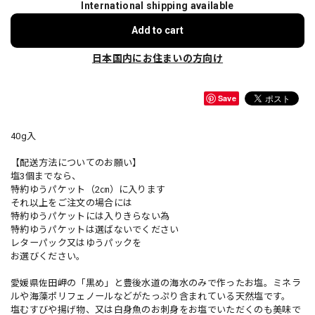
International shipping available
Add to cart
日本国内にお住まいの方向け
Save
40g入
【配送方法についてのお願い】
塩3個までなら、
特約ゆうパケット（2㎝）に入ります
それ以上をご注文の場合には
特約ゆうパケットには入りきらない為
特約ゆうパケットは選ばないでください
レターパック又はゆうパックを
お選びください。
愛媛県佐田岬の「黒め」と豊後水道の海水のみで作ったお塩。ミネラ
ルや海藻ポリフェノールなどがたっぷり含まれている天然塩です。
塩むすびや揚げ物、又は白身魚のお刺身をお塩でいただくのも美味で